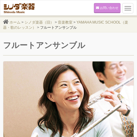
お問い合わせ
Togg
navi
ホーム
>
シノダ楽器（旧）
>
音楽教室
>
YAMAHA MUSIC SCHOOL（楽
器・歌のレッスン）
>
フルートアンサンブル
フルートアンサンブル