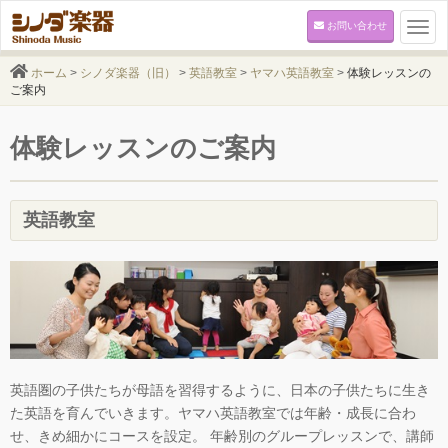
お問い合わせ
Togg
navi
ホーム
>
シノダ楽器（旧）
>
英語教室
>
ヤマハ英語教室
>
体験レッスンの
ご案内
体験レッスンのご案内
英語教室
英語圏の子供たちが母語を習得するように、日本の子供たちに生き
た英語を育んでいきます。ヤマハ英語教室では年齢・成長に合わ
せ、きめ細かにコースを設定。 年齢別のグループレッスンで、講師